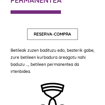
PERMANENTEA
RESERVA-COMPRA
Betileak zuzen badituzu edo, besterik gabe,
zure betileen kurbadura areagotu nahi
baduzu …, betileen permanentea da
irtenbidea.