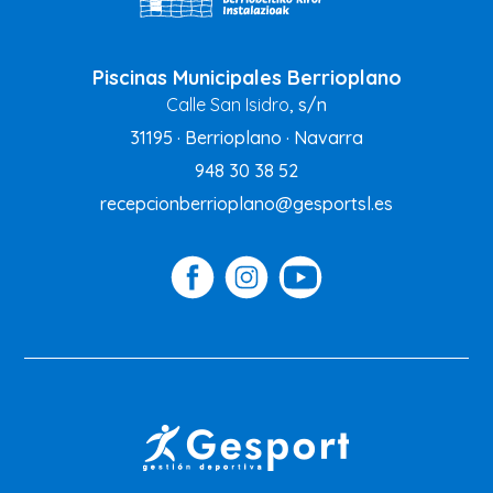
Piscinas Municipales Berrioplano
Calle San Isidro
, s/n
31195 · Berrioplano · Navarra
948 30 38 52
recepcionberrioplano@gesportsl.es