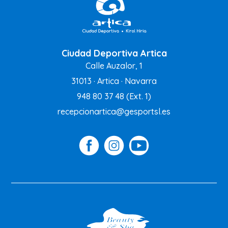
Ciudad Deportiva Artica
Calle Auzalor, 1
31013 · Artica · Navarra
948 80 37 48
(Ext. 1)
recepcionartica@gesportsl.es