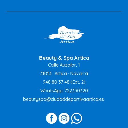
Beauty & Spa Artica
Calle Auzalor, 1
31013 · Artica · Navarra
948 80 37 48
(Ext. 2)
WhatsApp: 722330320
beautyspa@ciudaddeportivaartica.es