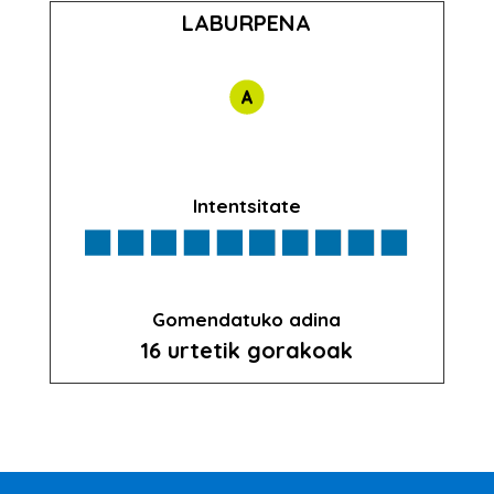
LABURPENA
Intentsitate
Gomendatuko adina
16 urtetik gorakoak