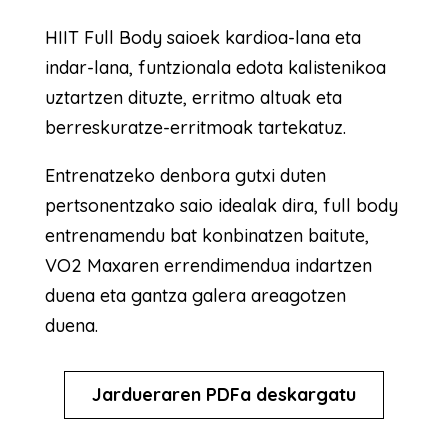
HIIT Full Body saioek kardioa-lana eta
indar-lana, funtzionala edota kalistenikoa
uztartzen dituzte, erritmo altuak eta
berreskuratze-erritmoak tartekatuz.
Entrenatzeko denbora gutxi duten
pertsonentzako saio idealak dira, full body
entrenamendu bat konbinatzen baitute,
VO2 Maxaren errendimendua indartzen
duena eta gantza galera areagotzen
duena.
Jardueraren PDFa deskargatu