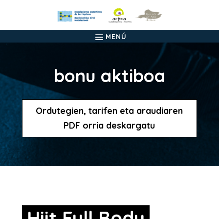
bonu aktiboa
Ordutegien, tarifen eta araudiaren
PDF orria deskargatu
Hiit Full Body