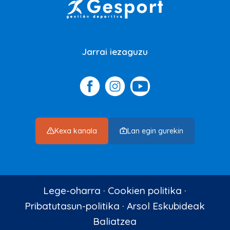
Jarrai iezaguzu
Kexa kanala
Lan egin gurekin
Lege-oharra
·
Cookien politika
·
Pribatutasun-politika
·
Arsol Eskubideak
Baliatzea