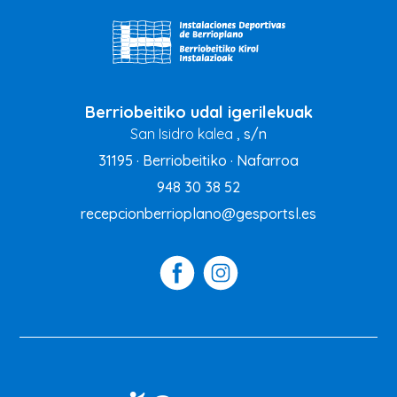
Berriobeitiko udal igerilekuak
San Isidro kalea
, s/n
31195 · Berriobeitiko · Nafarroa
948 30 38 52
recepcionberrioplano@gesportsl.es