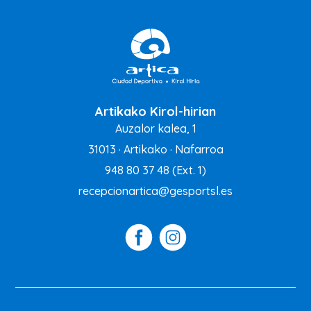
Artikako Kirol-hirian
Auzalor kalea, 1
31013 · Artikako · Nafarroa
948 80 37 48
(Ext. 1)
recepcionartica@gesportsl.es