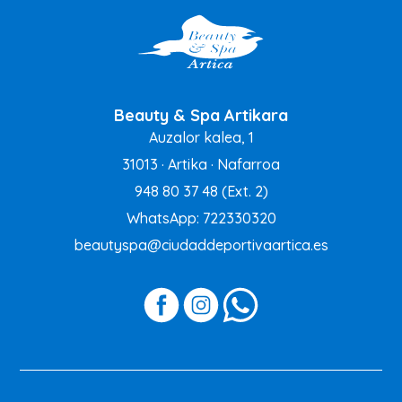
Beauty & Spa Artikara
Auzalor kalea, 1
31013 · Artika · Nafarroa
948 80 37 48
(Ext. 2)
WhatsApp: 722330320
beautyspa@ciudaddeportivaartica.es