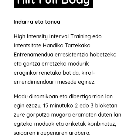
Indarra eta tonua
High Intensity Interval Training edo
Intentsitate Handiko Tartekako
Entrenamendua erresistentzia hobetzeko
eta gantza erretzeko modurik
eraginkorrenetako bat da, kirol-
errendimenduari mesede eginez.
Modu dinamikoan eta dibertigarrian lan
egin ezazu, 15 minutuko 2 edo 3 bloketan
zure gorputza mugara eramaten duten lan
egiteko moduak eta ariketak konbinatuz,
saioaren iraupenaren arabera.