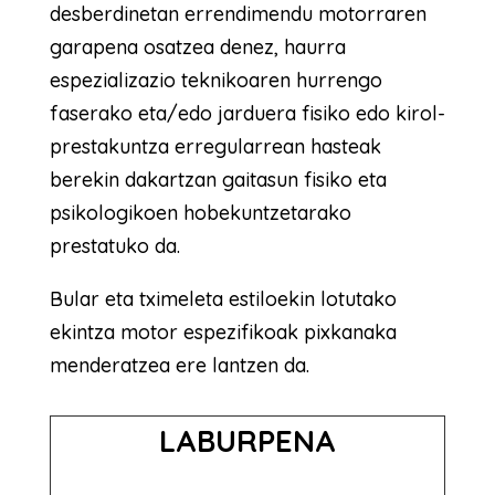
desberdinetan errendimendu motorraren
garapena osatzea denez, haurra
espezializazio teknikoaren hurrengo
faserako eta/edo jarduera fisiko edo kirol-
prestakuntza erregularrean hasteak
berekin dakartzan gaitasun fisiko eta
psikologikoen hobekuntzetarako
prestatuko da.
Bular eta tximeleta estiloekin lotutako
ekintza motor espezifikoak pixkanaka
menderatzea ere lantzen da.
LABURPENA