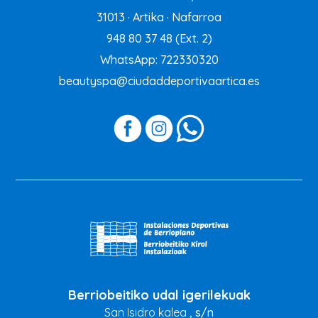
31013 · Artika · Nafarroa
948 80 37 48
(Ext. 2)
WhatsApp: 722330320
beautyspa@ciudaddeportivaartica.es
Berriobeitiko udal igerilekuak
San Isidro kalea
, s/n