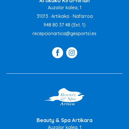
Artikako Kirol-hirian
Auzalor kalea, 1
31013 · Artikako · Nafarroa
948 80 37 48
(Ext. 1)
recepcionartica@gesportsl.es
Beauty & Spa Artikara
Auzalor kalea, 1