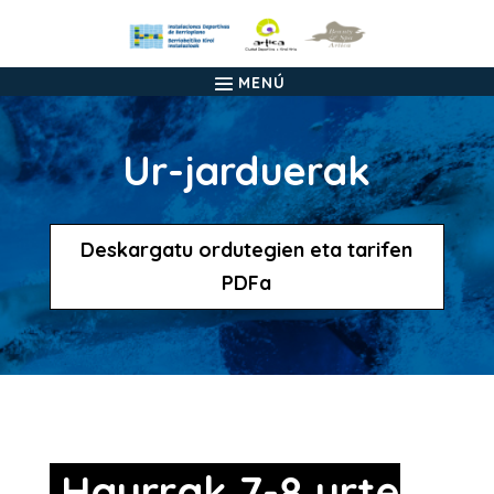
Ur-jarduerak
Deskargatu ordutegien eta tarifen
PDFa
Haurrak 7-8 urte