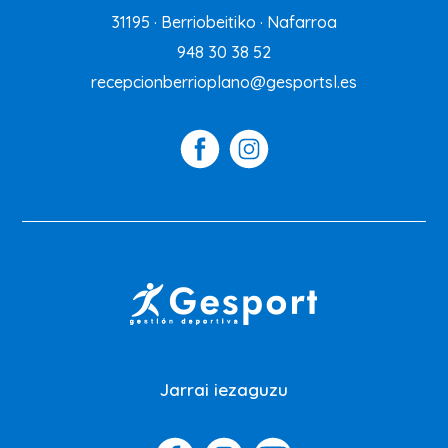
31195 · Berriobeitiko · Nafarroa
948 30 38 52
recepcionberrioplano@gesportsl.es
Jarrai iezaguzu