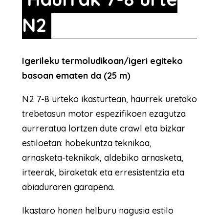
N2
Igerileku termoludikoan/igeri egiteko
basoan ematen da (25 m)
N2 7-8 urteko ikasturtean, haurrek uretako
trebetasun motor espezifikoen ezagutza
aurreratua lortzen dute crawl eta bizkar
estiloetan: hobekuntza teknikoa,
arnasketa-teknikak, aldebiko arnasketa,
irteerak, biraketak eta erresistentzia eta
abiaduraren garapena.
Ikastaro honen helburu nagusia estilo