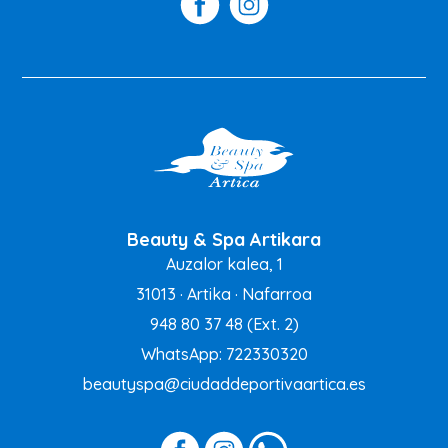
Beauty & Spa Artikara
Auzalor kalea, 1
31013 · Artika · Nafarroa
948 80 37 48
(Ext. 2)
WhatsApp: 722330320
beautyspa@ciudaddeportivaartica.es