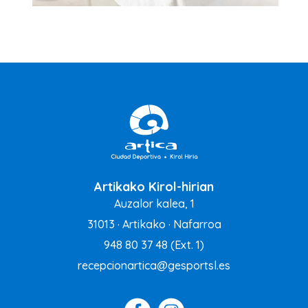
Artikako Kirol-hirian
Auzalor kalea, 1
31013 · Artikako · Nafarroa
948 80 37 48
(Ext. 1)
recepcionartica@gesportsl.es