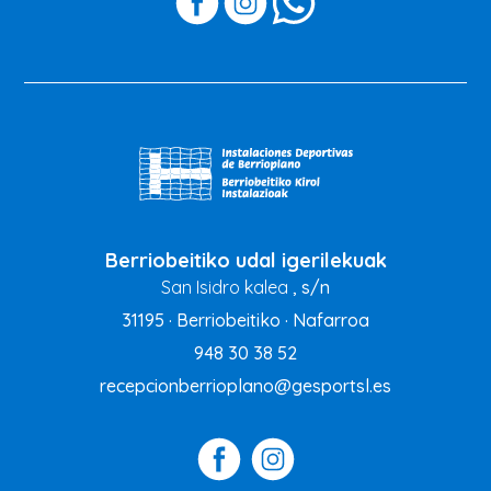
Berriobeitiko udal igerilekuak
San Isidro kalea
, s/n
31195 · Berriobeitiko · Nafarroa
948 30 38 52
recepcionberrioplano@gesportsl.es