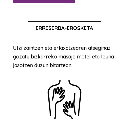
ERRESERBA-EROSKETA
Utzi zaintzen eta erlaxatzearen atseginaz
gozatu bizkarreko masaje motel eta leuna
jasotzen duzun bitartean.