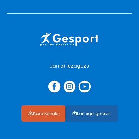
Jarrai iezaguzu
Kexa kanala
Lan egin gurekin