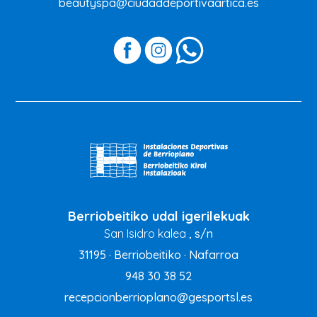
beautyspa@ciudaddeportivaartica.es
Berriobeitiko udal igerilekuak
San Isidro kalea
, s/n
31195 · Berriobeitiko · Nafarroa
948 30 38 52
recepcionberrioplano@gesportsl.es