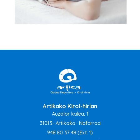
Artikako Kirol-hirian
Auzalor kalea, 1
31013 · Artikako · Nafarroa
948 80 37 48
(Ext. 1)