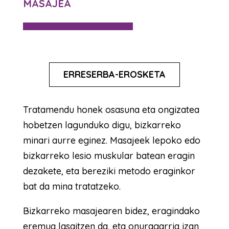
MASAJEA
ERRESERBA-EROSKETA
Tratamendu honek osasuna eta ongizatea
hobetzen lagunduko digu, bizkarreko
minari aurre eginez. Masajeek lepoko edo
bizkarreko lesio muskular batean eragin
dezakete, eta bereziki metodo eraginkor
bat da mina tratatzeko.
Bizkarreko masajearen bidez, eragindako
eremua lasaitzen da, eta onuragarria izan