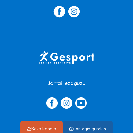
Jarrai iezaguzu
Kexa kanala
Lan egin gurekin