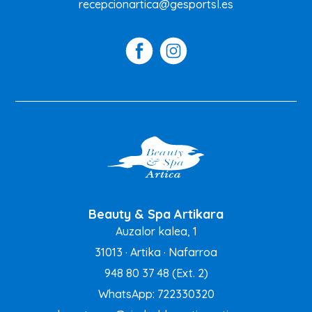
recepcionartica@gesportsl.es
Beauty & Spa Artikara
Auzalor kalea, 1
31013 · Artika · Nafarroa
948 80 37 48
(Ext. 2)
WhatsApp: 722330320