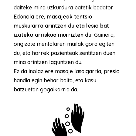
daiteke mina uzkurdura batetik badator.
Edonola ere,
masajeak tentsio
muskularra arintzen du eta lesio bat
izateko arriskua murrizten du.
Gainera,
ongizate mentalaren mailak gora egiten
du, eta horrek pazienteak sentitzen duen
mina arintzen laguntzen du.
Ez da inolaz ere masaje lasaigarria, presio
handia egin behar baita, eta kasu
batzuetan gogaikarria da.