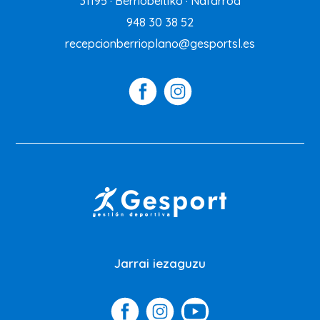
31195 · Berriobeitiko · Nafarroa
948 30 38 52
recepcionberrioplano@gesportsl.es
Jarrai iezaguzu