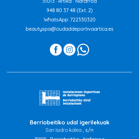
31013 · Artika · Nafarroa
948 80 37 48
(Ext. 2)
WhatsApp: 722330320
beautyspa@ciudaddeportivaartica.es
Berriobeitiko udal igerilekuak
San Isidro kalea
, s/n