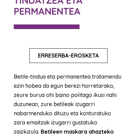
TINDATZEA ETA
PERMANENTEA
ERRESERBA-EROSKETA
Betile-tindua eta permanentea tratamendu
ezin hobea da egun berezi horretarako,
zeure burua ohi baino politago ikusi nahi
duzunean, zure betileak izugarri
nabarmenduko dituzu eta konturatuko
zara emaitzak izugarri gustatuko
zaizkizula.
Betileen maskara ahazteko