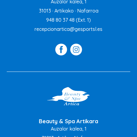
Auzalor kalea, 1
31013 · Artikako · Nafarroa
948 80 37 48
(Ext. 1)
recepcionartica@gesportsl.es
Beauty & Spa Artikara
Auzalor kalea, 1