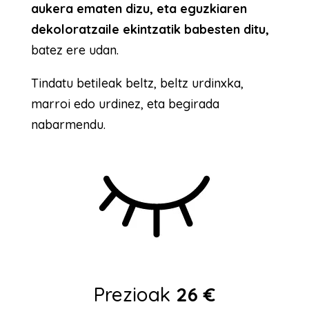
aukera ematen dizu, eta eguzkiaren
dekoloratzaile ekintzatik babesten ditu,
batez ere udan.
Tindatu betileak beltz, beltz urdinxka,
marroi edo urdinez, eta begirada
nabarmendu.
Prezioak
26 €