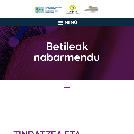
Betileak
nabarmendu