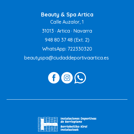
Beauty & Spa Artica
Calle Auzalor, 1
31013 · Artica · Navarra
948 80 37 48
(Ext. 2)
WhatsApp: 722330320
beautyspa@ciudaddeportivaartica.es